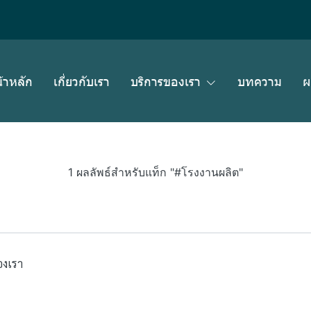
้าหลัก
เกี่ยวกับเรา
บริการของเรา
บทความ
ผ
1 ผลลัพธ์สำหรับแท็ก "#โรงงานผลิต"
องเรา