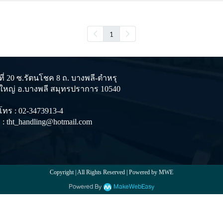
1
่ที่ 20 ซ.รัตนโชค 8 ถ. บางพลี-ตำหรุ
ใหญ่ อ.บางพลี สมุทรปราการ 10540
โทร :
02-3473913-4
 :
tht_handling@hotmail.com
Copyright | All Rights Reserved | Powered by MWE
Powered By
MakeWebEasy