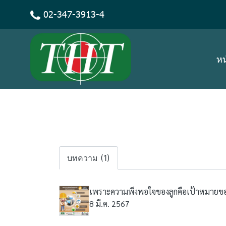
02-347-3913-4
หน
บทความ (1)
เพราะความพึงพอใจของลูกคือเป้าหมายข
8 มี.ค. 2567