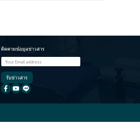
ติดตามข้อมูลข่าวสาร
รับข่าวสาร