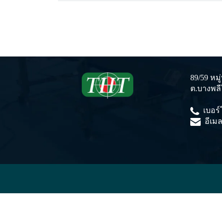
89/59 หมู
ต.บางพลี
เบอร์
อีเมล