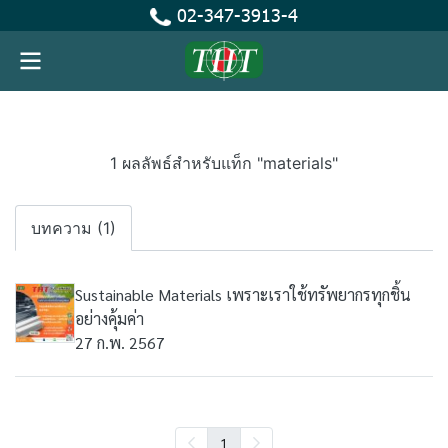
02-347-3913-4
1 ผลลัพธ์สำหรับแท็ก "materials"
บทความ (1)
Sustainable Materials เพราะเราใช้ทรัพยากรทุกชิ้น
อย่างคุ้มค่า
27 ก.พ. 2567
1