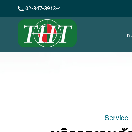
02-347-3913-4
หน
Service