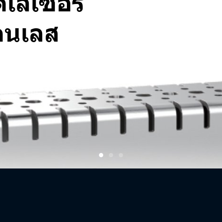
ดเลเซอร์
ตนเลส