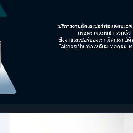
บริการงานตัดเลเซอร์ท่อแสตนเลส ด
เพื่อความแม่นยำ รวดเร็ว
ซึ่งงานเลเซอร์ของเรา มีคุณสมบัติ
ไม่ว่าจะเป็น ท่อเหลี่ยม ท่อกลม