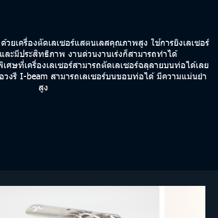
้วยเครื่องตัดเลเซอร์แสตนเลสคุณภาพสูง ใช้การยิงเลเซอร์
 และมีประสิทธิภาพ งานด่วนงานเร่งก็สามารถทำได้
พิเศษที่เครื่องเลเซอร์สามารถตัดเลเซอร์ฉลุลายบนท่อได้เลย
 ท่อวงรี I-beam สามารถเลเซอร์บนขอบท่อได้ มีความแม่นยำ
สูง